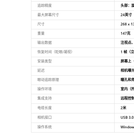
追踪精度
头部：旋
最大屏幕尺寸
24英寸
尺寸
268 x
重量
147克
输出数据
注视点
恢复时间（眨眼/凝视）
1 帧（
安装类型
屏幕上
延迟
相机曝光
眼动追踪原理
瞳孔和
操作环境
室内（
集成支持
远程控
电缆长度
2米
相机接口
USB 3.0
操作系统
Window