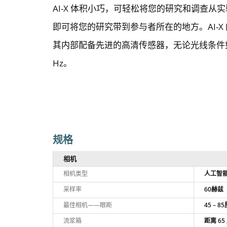
AI-X 体积小巧，可轻松将您的研究和调查从
即可将您的研究带到参与者所在的地方。AI-
其内部配备先进的高清传感器，无论光线条件
Hz。
规格
相机
相机类型
人工智
采样率
60赫兹
最佳相机——眼距
45 – 8
流浆箱
距离 65