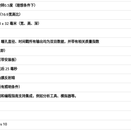
转0.5度（理想条件下）
（16:9宽高比）
 13 x 32 毫米（宽、高、深）
、瞳孔直径、时间戳所有输出均为双目数据，并带有相关质量指数
立即）
（带安装板）
后 25 毫秒
角膜反射暗
所有照明条件）
制和编程指南支持集成，例如分析工具、模拟器等。
s 10